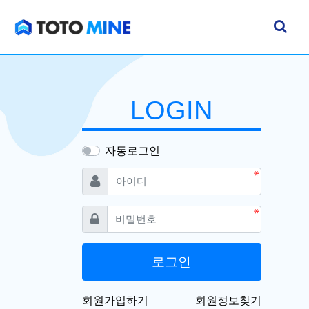
기
검
LOGIN
자동로그인
필수
아이디
필수
비밀번호
로그인
회원가입하기
회원정보찾기