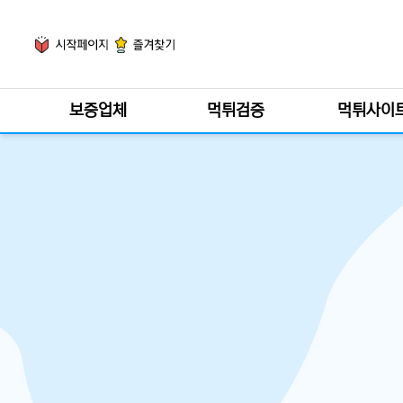
상단 네비
메인 메뉴
보증업체
먹튀검증
먹튀사이