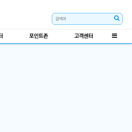
터
포인트존
고객센터