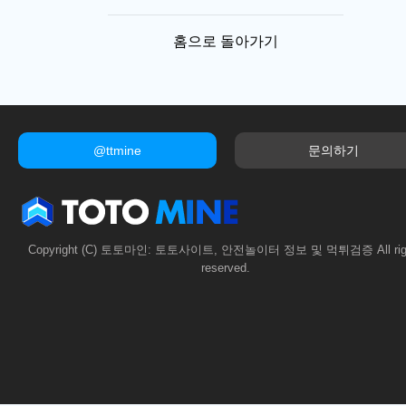
홈으로 돌아가기
@ttmine
문의하기
Copyright (C) 토토마인: 토토사이트, 안전놀이터 정보 및 먹튀검증 All rig
reserved.