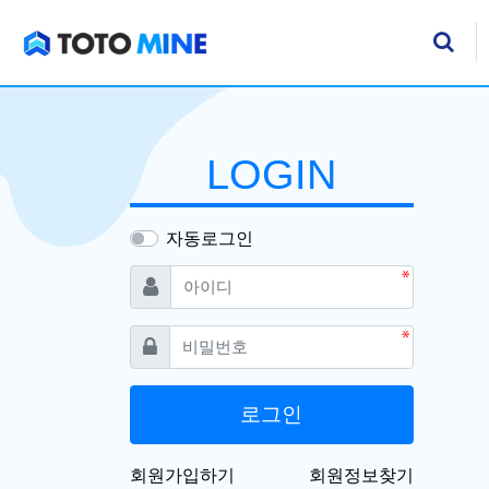
기
검
LOGIN
자동로그인
필수
아이디
필수
비밀번호
로그인
회원가입하기
회원정보찾기