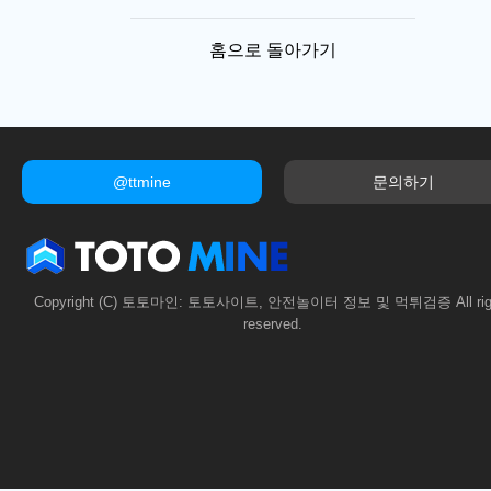
홈으로 돌아가기
@ttmine
문의하기
Copyright (C) 토토마인: 토토사이트, 안전놀이터 정보 및 먹튀검증 All rig
reserved.