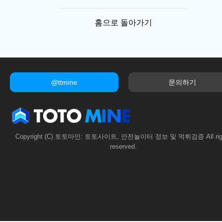
홈으로 돌아가기
@ttmine
문의하기
Copyright (C) 토토마인: 토토사이트, 안전놀이터 정보 및 먹튀검증 All rig
reserved.