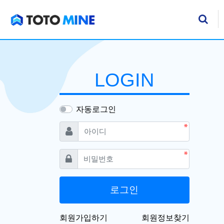
기
검
LOGIN
자동로그인
필수
아이디
필수
비밀번호
로그인
회원가입하기
회원정보찾기