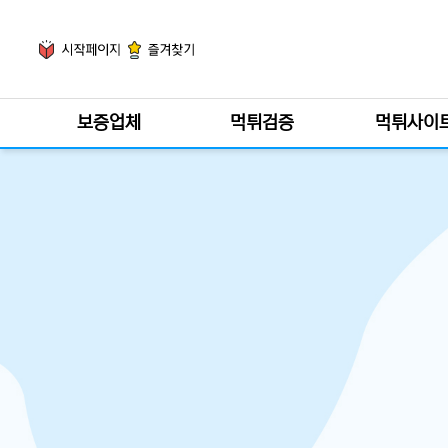
상단 네비
메인 메뉴
보증업체
먹튀검증
먹튀사이