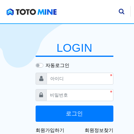
기
검
LOGIN
자동로그인
필수
아이디
필수
비밀번호
로그인
회원가입하기
회원정보찾기