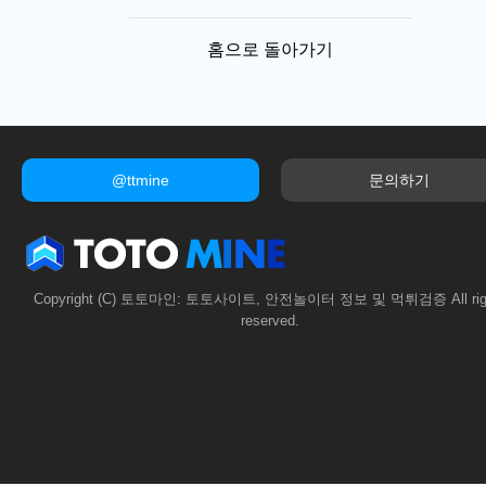
홈으로 돌아가기
@ttmine
문의하기
Copyright (C) 토토마인: 토토사이트, 안전놀이터 정보 및 먹튀검증 All rig
reserved.