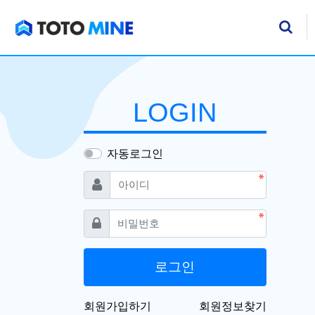
기
검
LOGIN
자동로그인
필수
아이디
필수
비밀번호
로그인
회원가입하기
회원정보찾기