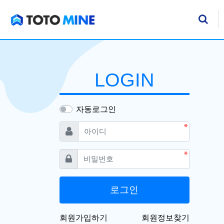
기
검
LOGIN
자동로그인
필수
아이디
필수
비밀번호
로그인
회원가입하기
회원정보찾기