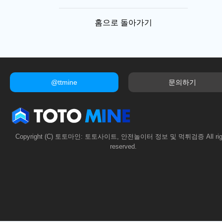
홈으로 돌아가기
@ttmine
문의하기
Copyright (C) 토토마인: 토토사이트, 안전놀이터 정보 및 먹튀검증 All rig
reserved.