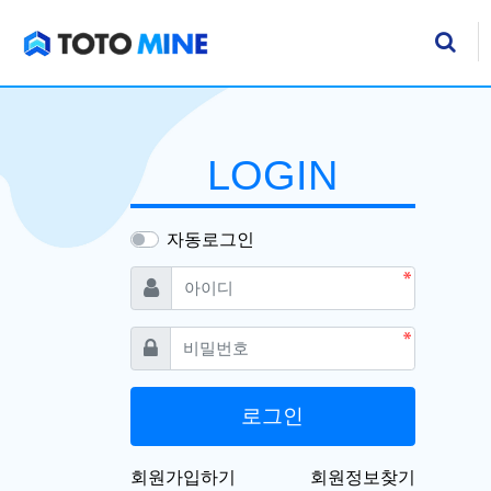
기
검
LOGIN
자동로그인
필수
아이디
필수
비밀번호
로그인
회원가입하기
회원정보찾기