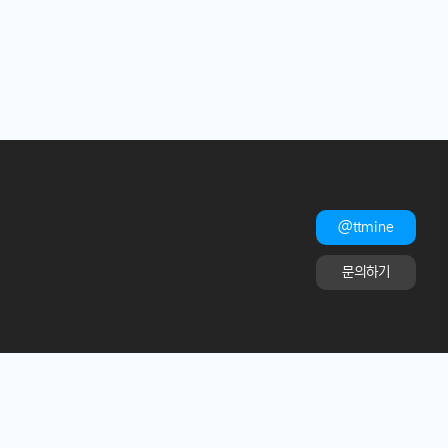
.
@ttmine
문의하기