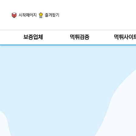
상단 네비
메인 메뉴
보증업체
먹튀검증
먹튀사이