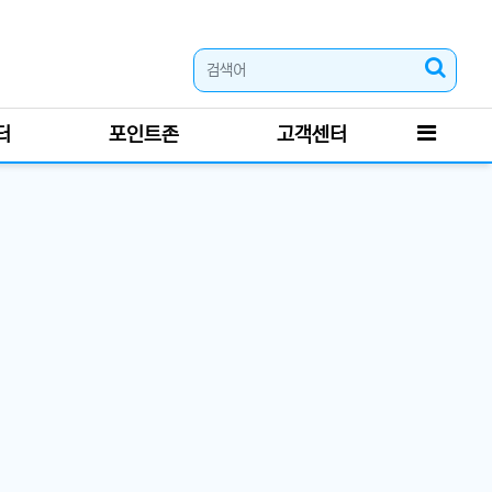
터
포인트존
고객센터