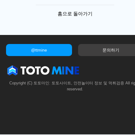
홈으로 돌아가기
@ttmine
문의하기
Copyright (C) 토토마인: 토토사이트, 안전놀이터 정보 및 먹튀검증 All rig
reserved.