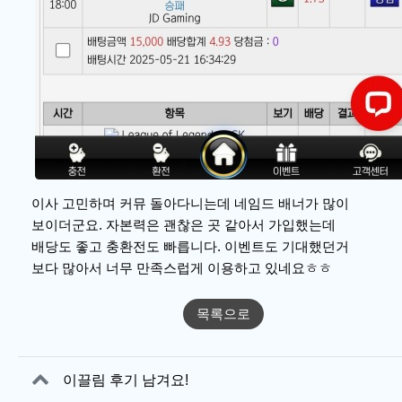
이사 고민하며 커뮤 돌아다니는데 네임드 배너가 많이
보이더군요. 자본력은 괜찮은 곳 같아서 가입했는데
배당도 좋고 충환전도 빠릅니다. 이벤트도 기대했던거
보다 많아서 너무 만족스럽게 이용하고 있네요ㅎㅎ
목록으로
관련자료
이끌림 후기 남겨요!