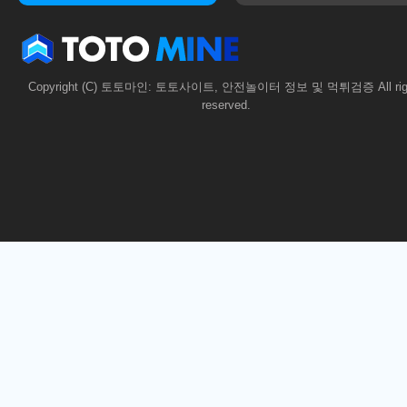
Copyright (C) 토토마인: 토토사이트, 안전놀이터 정보 및 먹튀검증 All rig
reserved.