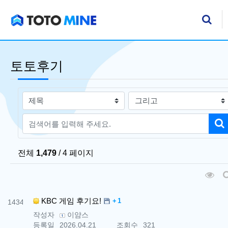
기
검
토토후기
검색대상
검색어
검
전체
1,479
/ 4 페이지
조
번호
댓글
KBC 게임 후기요!
1
1434
작성자
이얌스
등록일
2026.04.21
조회수
321