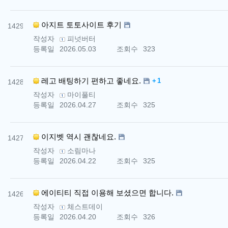
번호
아지트 토토사이트 후기
1429
작성자
피넛버터
등록일
2026.05.03
조회수
323
번호
댓글
레고 배팅하기 편하고 좋네요.
1
1428
작성자
마이풀티
등록일
2026.04.27
조회수
325
번호
이지벳 역시 괜찮네요.
1427
작성자
소림마나
등록일
2026.04.22
조회수
325
번호
에이티티 직접 이용해 보셨으면 합니다.
1426
작성자
체스트데이
등록일
2026.04.20
조회수
326