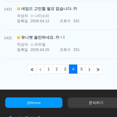
번호
네임드 고민할 필요 없습니다.
1421
작성자
나이소리
등록일
2026.04.12
조회수
331
번호
댓글
유니벳 쓸만하네요.
1
1420
작성자
라우절
등록일
2026.04.25
조회수
331
(first)
(current)
(next)
(last)
1
2
3
4
5
@ttmine
문의하기