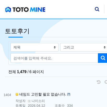
기
검
토토후기
검색대상
검색어
검
전체
1,479
/ 6 페이지
날
번호
네임드 고민할 필요 없습니다.
1404
작성자
나이소리
등록일
2026.04.12
조회수
334