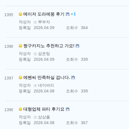
번호
댓글
메이저 도라에몽 후기
1
1399
작성자
뿌부자
등록일
2026.04.09
조회수
364
번호
짱구카지노 추천하고 가요!
1398
작성자
섬온팅
등록일
2026.04.09
조회수
339
번호
에쎈씨 만족하실 겁니다.
1397
작성자
네이버리
등록일
2026.04.08
조회수
339
번호
대형업체 파티 후기요
1396
작성자
삼삼플
등록일
2026.04.08
조회수
367