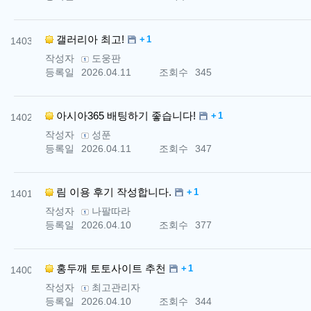
번호
댓글
갤러리아 최고!
1
1403
작성자
도웅판
등록일
2026.04.11
조회수
345
번호
댓글
아시아365 배팅하기 좋습니다!
1
1402
작성자
성푼
등록일
2026.04.11
조회수
347
번호
댓글
림 이용 후기 작성합니다.
1
1401
작성자
나팔따라
등록일
2026.04.10
조회수
377
번호
댓글
홍두깨 토토사이트 추천
1
1400
작성자
최고관리자
등록일
2026.04.10
조회수
344