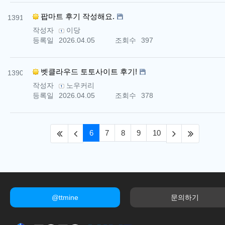
번호
팝마트 후기 작성해요.
1391
작성자
이당
등록일
2026.04.05
조회수
397
번호
벳클라우드 토토사이트 후기!
1390
작성자
노우커리
등록일
2026.04.05
조회수
378
(first)
(previous)
(current)
(next)
(last)
6
7
8
9
10
@ttmine
문의하기