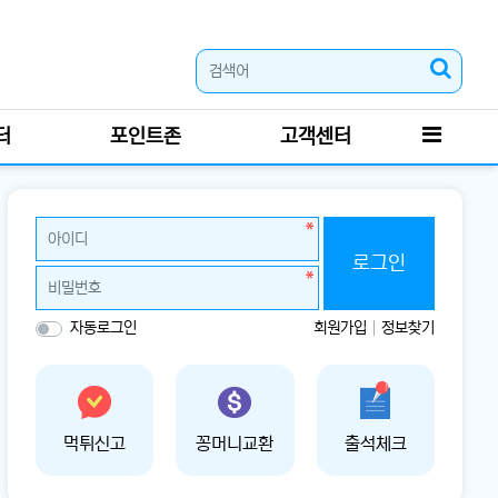
터
포인트존
고객센터
필수
아이디
로그인
필수
비밀번호
자동로그인
회원가입
정보찾기
먹튀신고
꽁머니교환
출석체크