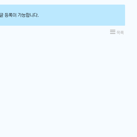
글 등록이 가능합니다.
목록