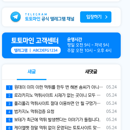
새글
새댓글
등록일
원데이 이미 이런 먹튀를 한두 번 해본 솜씨가 아니에요.
05.24
1
등록일
로라카지노 먹튀사이트 시재가 없는 곳이니 모두 피하십시오.
05.24
2
등록일
폴리폴리 먹튀사이트 절대 이용하면 안 될 구멍가게입니다.
05.24
3
등록일
범카지노 먹튀검증 요청
05.24
4
등록일
보테가 최근에 먹튀 발생했다는 이야기가 들립니다.
05.24
5
등록일
케이엘벳 정말 먹튀 없이 운영되는 토토사이트 맞을까요?
05.24
6