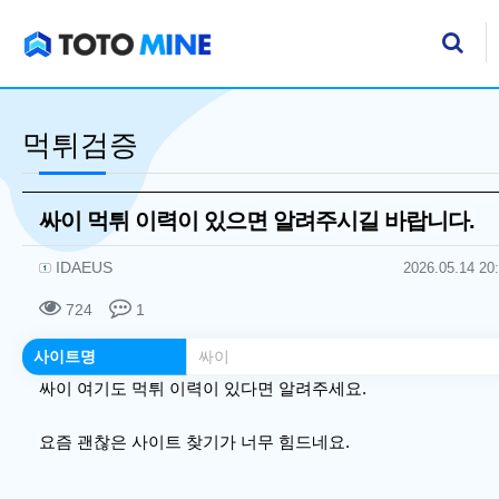
기
검
먹튀검증
싸이 먹튀 이력이 있으면 알려주시길 바랍니다.
작성자 정보
작성
작성일
IDAEUS
2026.05.14 20
컨텐츠 정보
조회
댓글
724
1
본문
사이트명
싸이
싸이 여기도 먹튀 이력이 있다면 알려주세요.
요즘 괜찮은 사이트 찾기가 너무 힘드네요.