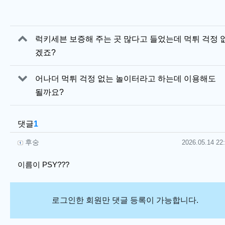
관련자료
럭키세븐 보증해 주는 곳 많다고 들었는데 먹튀 걱정 
겠죠?
어나더 먹튀 걱정 없는 놀이터라고 하는데 이용해도
될까요?
댓글
1
후숭님의 댓글
작성일
후숭
2026.05.14 22
이름이 PSY???
로그인한 회원만 댓글 등록이 가능합니다.