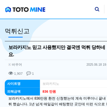
기
검
먹튀신고
보라카지노 믿고 사용했지만 결국엔 먹튀 당하네
요.
작성자 정보
작성
작성일
바우어
2025.06.18 19
컨텐츠 정보
조회
댓글
1,907
1
본문
사이트명
보라카지노
피해금액
836 만원
보라카지노에서 836만원 환전 신청했는데 계속 미루더니 끝내
튀 했습니다. 1년 넘게 매일같이 배팅했던 곳인데 이런 식으로 