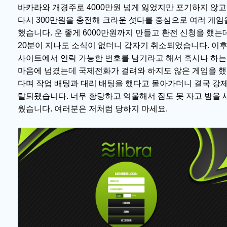
바카라와 개경주로 4000만원 넘게 잃었지만 포기하지 않고
다시 300만원을 충전해 크라운 섯다를 중심으로 여러 게임
했습니다. 운 좋게 6000만원까지 만들고 환전 신청을 했는
20분이 지나도 소식이 없더니 갑자기 취소되었습니다. 이
사이트에서 연락 가능한 번호를 남기라고 해서 혹시나 하는
마음에 넘겼는데 국제전화가 걸려와 하지도 않은 게임을 했
다며 작업 배팅과 대리 배팅을 했다고 몰아가더니 결국 강
탈퇴됐습니다. 너무 황당하고 억울해서 잠도 못 자고 밤을 
웠습니다. 여러분은 저처럼 당하지 마세요.