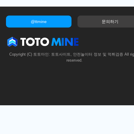
@ttmine
문의하기
Copyright (C) 토토마인: 토토사이트, 안전놀이터 정보 및 먹튀검증 All rig
reserved.