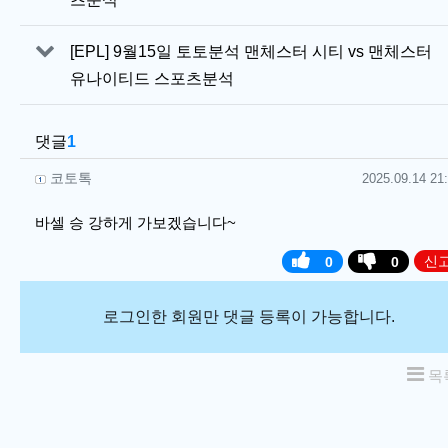
[EPL] 9월15일 토토분석 맨체스터 시티 vs 맨체스터
유나이티드 스포츠분석
댓글
1
코토톡님의 댓글
작성일
코토톡
2025.09.14 21
바셀 승 강하게 가보겠습니다~
신
0
0
로그인한 회원만 댓글 등록이 가능합니다.
목