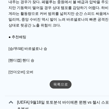
내주는 경우가 잦다. 페펠루는 중원에서 볼 배급과 압박을 주
지만 기동력이 떨어질 경우 상대 템포를 감당하기 어렵다. 하비
게라는 활동량으로 커버 범위를 넓히지만 순간 스피드 싸움에
밀리며, 중앙 수비진 역시 발이 느려 바르셀로나의 빠른 공격
상대로 뒷공간 노출 위험이 크다.
● 추천배팅
[승/무/패] 바르셀로나 승
[핸디캡] 핸디 승
[언더오버] 오버
목록으로
관련자료
[UEFA] 9월18일 토토분석 바이에른 뮌헨 vs 첼시 스포
츠분석