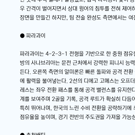
우 간격이 벌어지면서 상대 윙어의 침투를 전혀 제어하
장면을 만들긴 하지만, 팀 전술 완성도 측면에서는 여
● 파라과이
파라과이는 4-2-3-1 전형을 기반으로 한 중원 점
방의 사나브리아는 문전 근처에서 강력한 피니시 능력
든다. 오른쪽 측면의 알미론은 빠른 돌파와 공격 전환
에 활력을 불어넣는다. 2선의 디에고 고메스는 오프더
레스는 좌우 전환 패스를 통해 공격 밸런스를 유지한다
계를 보여주며 2골을 기록, 공격 루트가 확실히 다듬
특히 뛰어나며, 한국의 느린 수비 전환을 공략하기에 
점유율을 높이며, 경기 전반의 주도권을 가져올 가능성