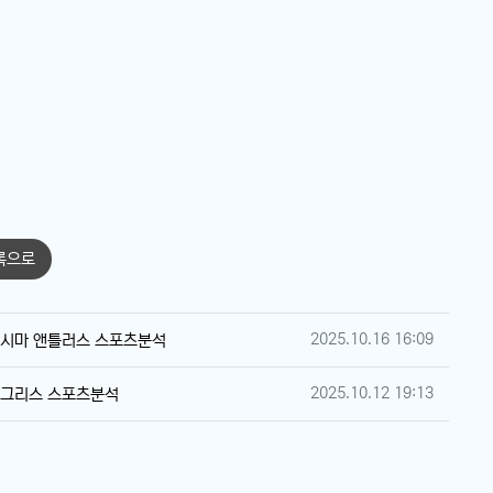
록으로
작성일
2025.10.16 16:09
 가시마 앤틀러스 스포츠분석
작성일
2025.10.12 19:13
s 그리스 스포츠분석