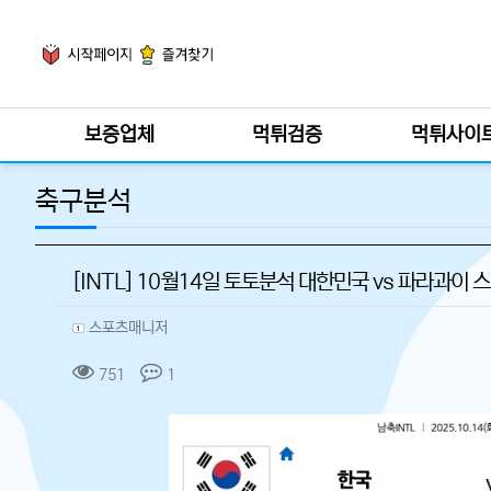
상단 네비
메인 메뉴
보증업체
먹튀검증
먹튀사이
축구분석
[INTL] 10월14일 토토분석 대한민국 vs 파라과이
작성자 정보
작성
스포츠매니저
컨텐츠 정보
조회
댓글
751
1
본문