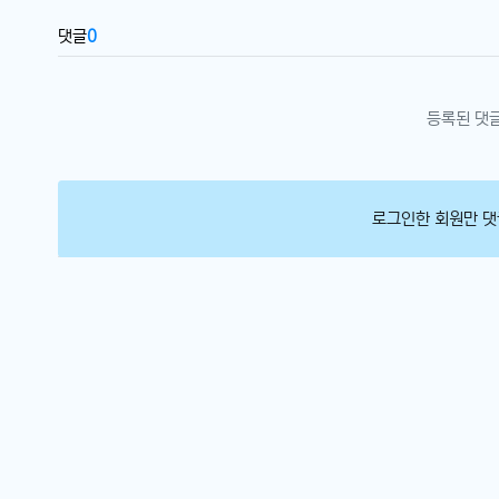
댓글
0
등록된 댓
로그인한 회원만 댓