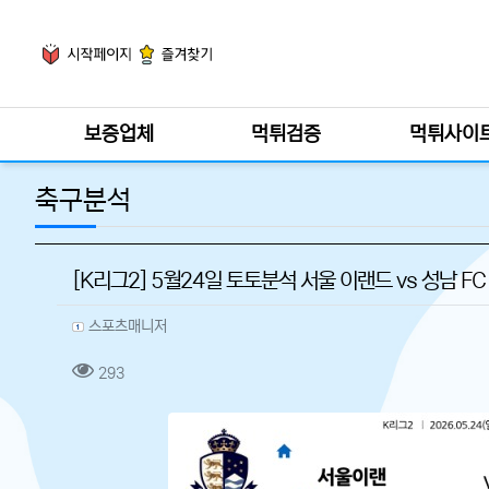
상단 네비
메인 메뉴
보증업체
먹튀검증
먹튀사이
축구분석
[K리그2] 5월24일 토토분석 서울 이랜드 vs 성남 F
작성자 정보
작성
스포츠매니저
컨텐츠 정보
조회
293
본문