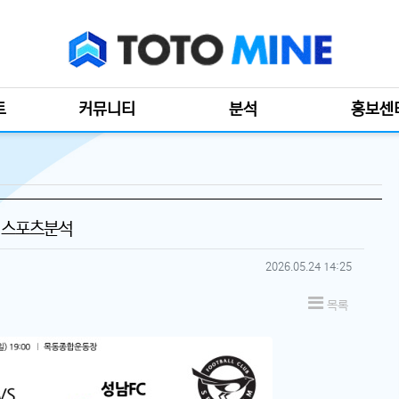
트
커뮤니티
분석
홍보센
C 스포츠분석
작성일
2026.05.24 14:25
목록