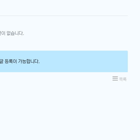
글이 없습니다.
글 등록이 가능합니다.
목록