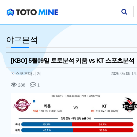
기
검
야구분석
[KBO] 5월09일 토토분석 키움 vs KT 스포츠분석
작성자 정보
작성
작성일
스포츠매니저
2026.05.09 14
컨텐츠 정보
조회
댓글
288
1
본문