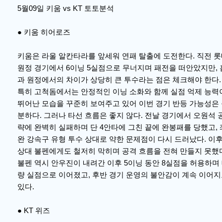
5월09일 키움 vs KT 토토분석
● 키움 히어로즈
키움은 라울 알칸타라를 앞세워 연패 탈출에 도전한다. 직전 
원정 경기에서 6이닝 5실점으로 무너지며 패전을 떠안았지만, 
과 원정에서의 차이가 상당히 큰 투수라는 점은 체크해야 한다.
특히 고척돔에서는 안정적인 이닝 소화와 함께 실점 억제 능력
뛰어난 모습을 꾸준히 보여주고 있어 이번 경기 반등 가능성은
분하다. 그러나 타선 흐름은 좋지 않다. 전날 경기에서 오원석 
략에 완벽히 실패하며 단 4안타에 그친 끝에 완봉패를 당했고, 
완 강속구 유형 투수 상대로 약한 문제점이 다시 드러났다. 이
상대 불펜에게도 철저히 막히며 공격 흐름을 전혀 만들지 못했
불펜 역시 안우진이 내려간 이후 5이닝 동안 8실점을 허용하며
량 실점으로 이어졌고, 후반 경기 운영의 불안감이 계속 이어
있다.
● KT 위즈