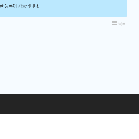
글 등록이 가능합니다.
목록
Copyright (C) 토토마인: 토토사이트, 안전놀이터 정보 및 먹튀검증 All rights reserved