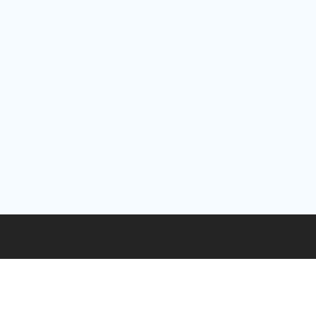
.
@ttmine
문의하기