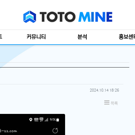
트
커뮤니티
분석
홍보센
작성일
2024.10.14 18:26
목록