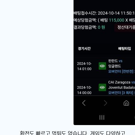
환전도 빠르고 먹튀도 없습니다. 게임도 다양하고