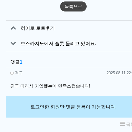
목록으로
관련자료
히어로 토토후기
보스카지노에서 슬롯 돌리고 있어요.
댓글
1
떡구님의 댓글
작성일
떡구
2025.08.11 22
친구 따라서 가입했는데 만족스럽습니다!
로그인한 회원만 댓글 등록이 가능합니다.
목