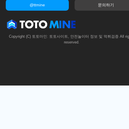
@ttmine
문의하기
Copyright (C) 토토마인: 토토사이트, 안전놀이터 정보 및 먹튀검증 All rig
reserved.