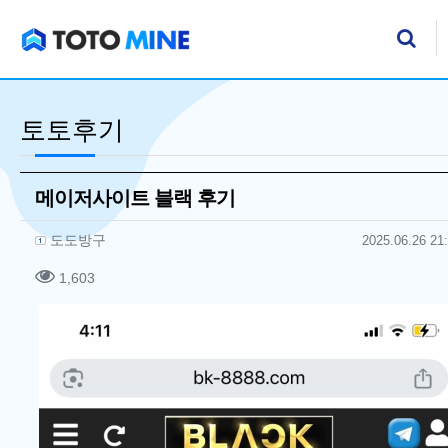
기
검
토토후기
메이저사이트 블랙 후기
작성자 정보
작성
작성일
도도방구
2025.06.26 21
컨텐츠 정보
조회
1,603
본문