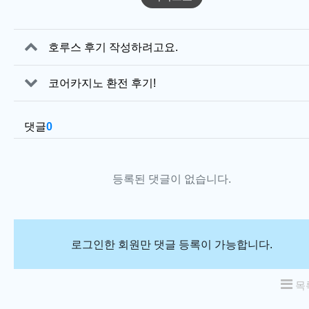
관련자료
호루스 후기 작성하려고요.
코어카지노 환전 후기!
댓글
0
등록된 댓글이 없습니다.
로그인한 회원만 댓글 등록이 가능합니다.
목