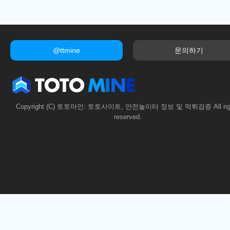
@ttmine
문의하기
Copyright (C) 토토마인: 토토사이트, 안전놀이터 정보 및 먹튀검증 All rig
reserved.