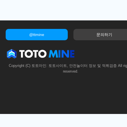
@ttmine
문의하기
Copyright (C) 토토마인: 토토사이트, 안전놀이터 정보 및 먹튀검증 All rig
reserved.