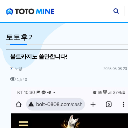
기
검
토토후기
볼트카지노 쓸만합니다!
작성자 정보
작성
작성일
노잉
2025.05.08 20
컨텐츠 정보
조회
1,540
본문