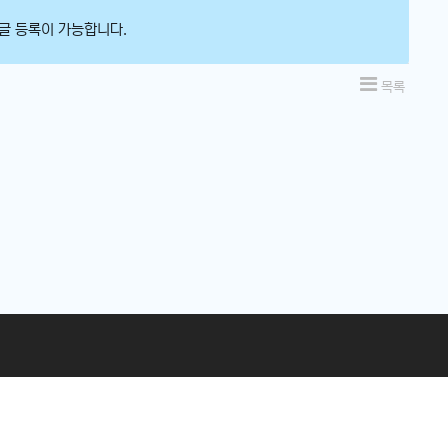
글 등록이 가능합니다.
목록
Copyright (C) 토토마인: 토토사이트, 안전놀이터 정보 및 먹튀검증 All rights reserved