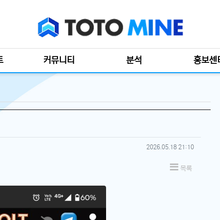
트
커뮤니티
분석
홍보센
작성일
2026.05.18 21:10
목록