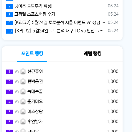
등록일
벳이즈 토토후기 작성!
05.24
7
등록일
고광렬 스포츠배팅 후기
05.24
8
등록일
[K리그2] 5월24일 토토분석 서울 이랜드 vs 성남 FC 스포츠분석
05.24
9
등록일
[K리그2] 5월24일 토토분석 대구 FC vs 안산 그리너스 스포츠분석
05.24
10
포인트 랭킹
레벨 랭킹
현견흠위
1,000
1
란백웅권
1,000
2
늑대늑골
1,000
3
춘기미오
1,000
4
이초상왕
1,000
5
후인방자
1,000
6
닥터유
1,000
7