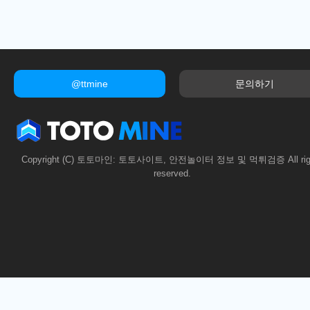
@ttmine
문의하기
Copyright (C) 토토마인: 토토사이트, 안전놀이터 정보 및 먹튀검증 All rig
reserved.