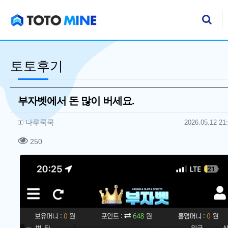
기
검
토토후기
부자벳에서 돈 많이 버세요.
작성자 정보
작성
작성일
나루쿡쿡
2026.05.12 21
컨텐츠 정보
조회
250
본문