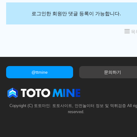
로그인한 회원만 댓글 등록이 가능합니다.
목
@ttmine
문의하기
Copyright (C) 토토마인: 토토사이트, 안전놀이터 정보 및 먹튀검증 All rig
reserved.