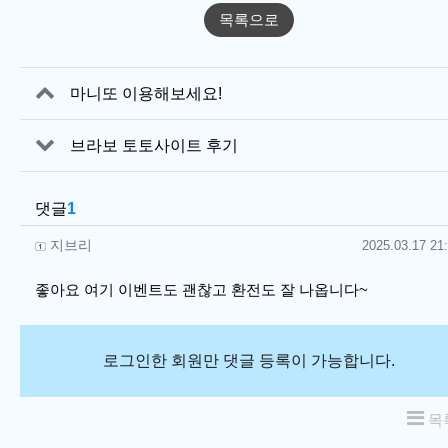
목록으로
관련자료
마니또 이용해보세요!
브라보 토토사이트 후기
댓글
1
지브리님의 댓글
작성일
지브리
2025.03.17 21
좋아요 여기 이벤트도 괜찮고 환전도 잘 나옵니다~
로그인한 회원만 댓글 등록이 가능합니다.
목