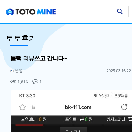
기
검
토토후기
블랙 리뷰쓰고 갑니다~
작성자 정보
작성
작성일
엡띵
2025.03.16 22
컨텐츠 정보
조회
댓글
1,816
1
본문