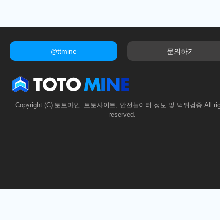
@ttmine
문의하기
Copyright (C) 토토마인: 토토사이트, 안전놀이터 정보 및 먹튀검증 All rig
reserved.