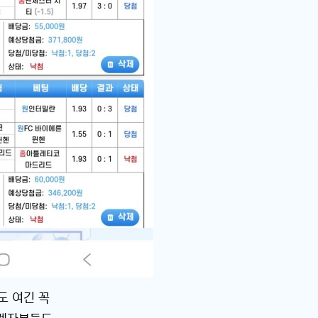
도 여긴 꼭