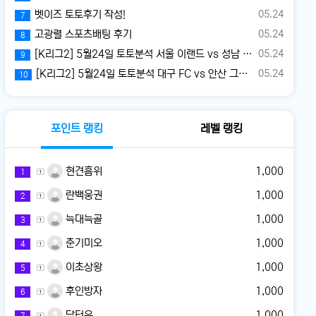
등록일
벳이즈 토토후기 작성!
05.24
7
등록일
고광렬 스포츠배팅 후기
05.24
8
등록일
[K리그2] 5월24일 토토분석 서울 이랜드 vs 성남 FC 스포츠분석
05.24
9
등록일
[K리그2] 5월24일 토토분석 대구 FC vs 안산 그리너스 스포츠분석
05.24
10
포인트 랭킹
레벨 랭킹
현견흠위
1,000
1
란백웅권
1,000
2
늑대늑골
1,000
3
춘기미오
1,000
4
이초상왕
1,000
5
후인방자
1,000
6
닥터유
1,000
7