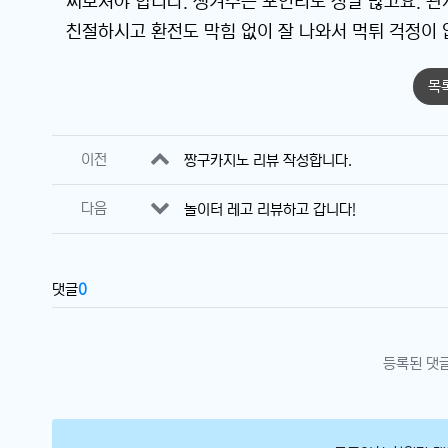
써보셔야 합니다. 챙겨주는 포인터도 정말 많고요. 
친절하시고 환전도 막힘 없이 잘 나와서 먹튀 걱정이
목
관련자료
이전
짱구카지노 리뷰 작성합니다.
다음
놀이터 레고 리뷰하고 갑니다!
댓글
0
등록된 댓