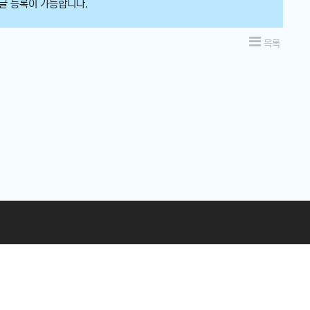
글 등록이 가능합니다.
목록
Copyright (C) 토토마인: 토토사이트, 안전놀이터 정보 및 먹튀검증 All rights reserved