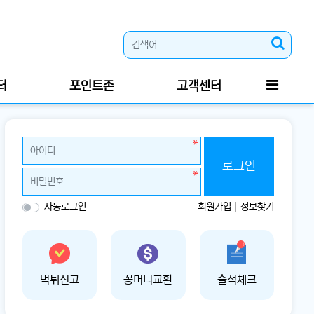
터
포인트존
고객센터
필수
아이디
로그인
필수
비밀번호
자동로그인
회원가입
정보찾기
먹튀신고
꽁머니교환
출석체크