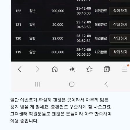
일단 이벤트가 확실히 괜찮은 곳이라서 아무리 잃든
챙겨 받을 게 많네요. 충환전도 꾸준하게 잘 나오고요.
고객센터 직원분들도 괜찮은 분들이라 아주 만족하며
이용 중입니다!