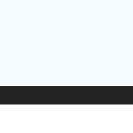
.
@ttmine
문의하기