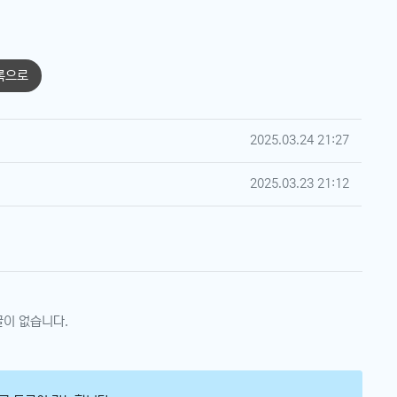
록으로
작성일
2025.03.24 21:27
작성일
2025.03.23 21:12
글이 없습니다.