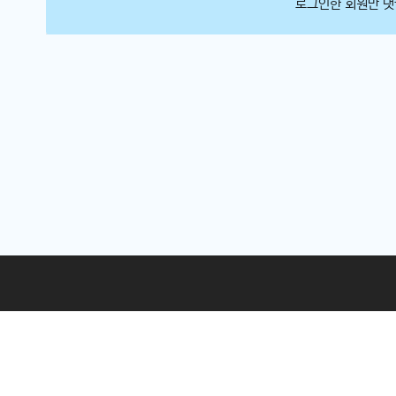
로그인한 회원만 댓