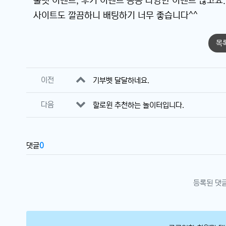
룰렛 이벤트, 후기 이벤트 등등 다양한 이벤트 많고요.
사이트도 깔끔하니 배팅하기 너무 좋습니다^^
목
관련자료
이전
기부벳 달달하네요.
다음
할로윈 추천하는 놀이터입니다.
댓글
0
등록된 댓