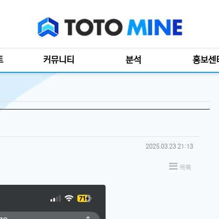
트
커뮤니티
분석
홍보센
작성일
2025.03.23 21:13
목록