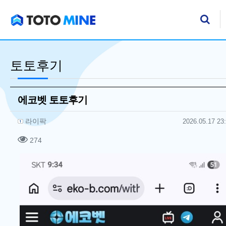
기
검
토토후기
에코벳 토토후기
작성자 정보
작성
작성일
라이팍
2026.05.17 23
컨텐츠 정보
조회
274
본문