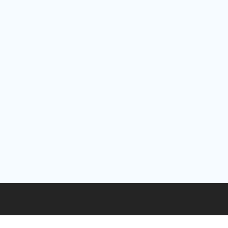
.
@ttmine