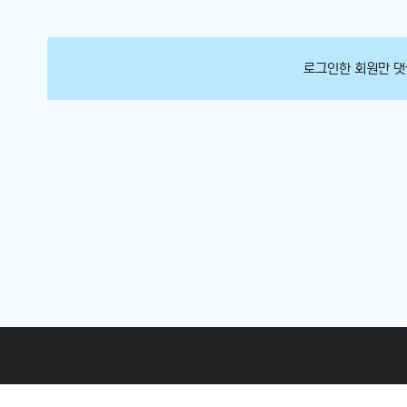
로그인한 회원만 댓