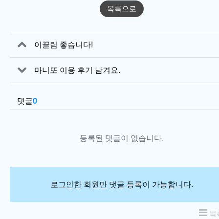
목록으로
관련자료
이끌림 좋습니다!
마니또 이용 후기 남겨요.
댓글
0
등록된 댓글이 없습니다.
로그인한 회원만 댓글 등록이 가능합니다.
목