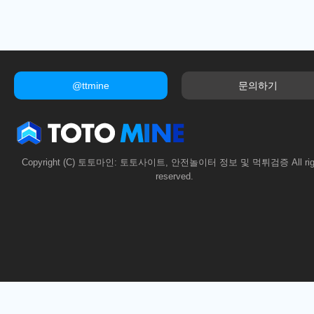
@ttmine
문의하기
Copyright (C) 토토마인: 토토사이트, 안전놀이터 정보 및 먹튀검증 All rig
reserved.