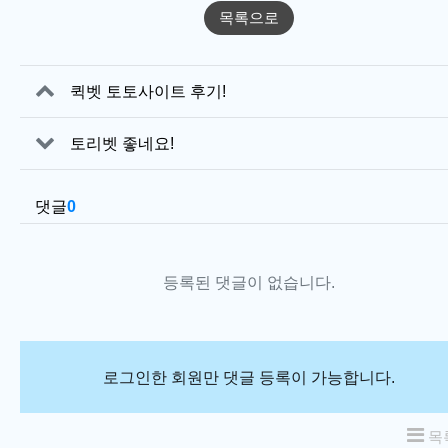
목록으로
관련자료
퀵벳 토토사이트 후기!
토리벳 좋네요!
댓글
0
등록된 댓글이 없습니다.
로그인한 회원만 댓글 등록이 가능합니다.
목