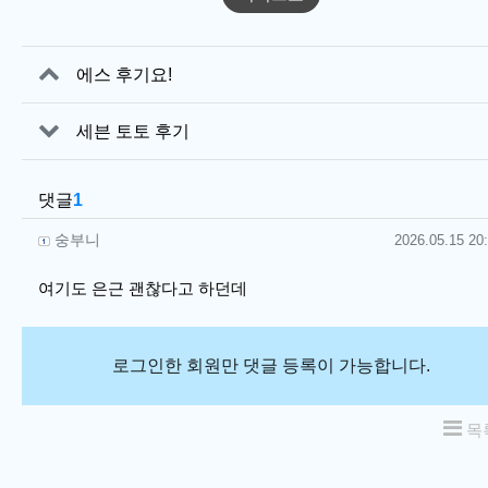
관련자료
에스 후기요!
세븐 토토 후기
댓글
1
숭부니님의 댓글
작성일
숭부니
2026.05.15 20
여기도 은근 괜찮다고 하던데
로그인한 회원만 댓글 등록이 가능합니다.
목