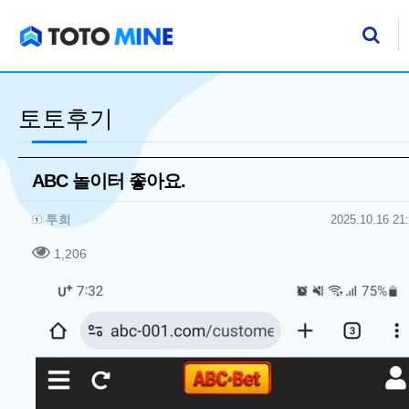
기
검
토토후기
ABC 놀이터 좋아요.
작성자 정보
작성
작성일
투희
2025.10.16 21
컨텐츠 정보
조회
1,206
본문