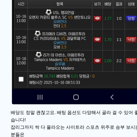
배당도 정말 괜찮고요. 배팅 옵션도 다양해서 골라 걸 수 있어 
습니다!
잡리그까지 싹 다 올라오는 사이트라 스포츠 위주로 승부 보시
분들은