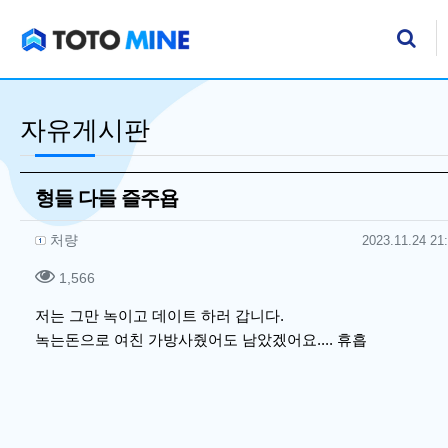
기
검
자유게시판
형들 다들 즐주욥
작성자 정보
작성
작성일
처량
2023.11.24 21
컨텐츠 정보
조회
1,566
본문
저는 그만 녹이고 데이트 하러 갑니다.
녹는돈으로 여친 가방사줬어도 남았겠어요.... 휴흡