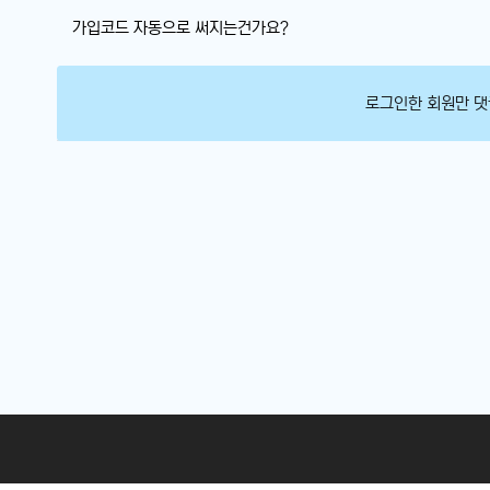
가입코드 자동으로 써지는건가요?
로그인한 회원만 댓