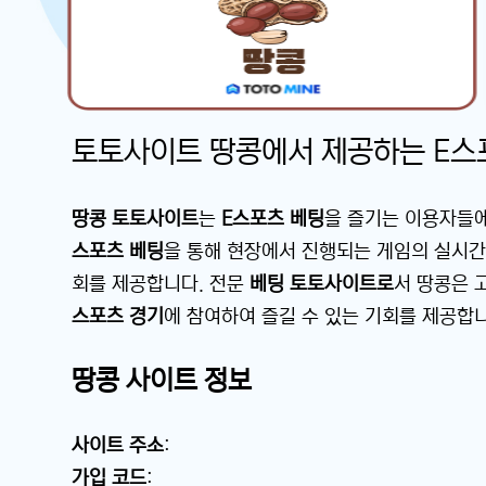
토토사이트 땅콩에서 제공하는 E스
땅콩 토토사이트
는
E스포츠 베팅
을 즐기는 이용자들
스포츠 베팅
을 통해 현장에서 진행되는 게임의 실시간 
회를 제공합니다. 전문
베팅 토토사이트로
서 땅콩은 
스포츠 경기
에 참여하여 즐길 수 있는 기회를 제공합
땅콩 사이트 정보
사이트 주소
:
가입 코드
: