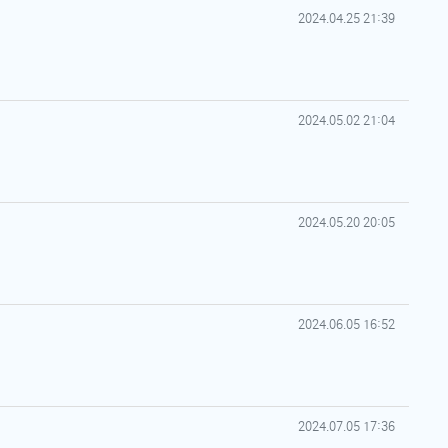
작성일
2024.04.25 21:39
작성일
2024.05.02 21:04
작성일
2024.05.20 20:05
작성일
2024.06.05 16:52
작성일
2024.07.05 17:36