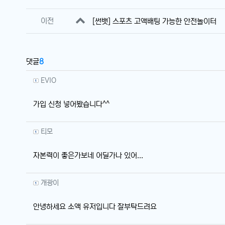
관련자료
이전
[썬뱃] 스포츠 고액배팅 가능한 안전놀이터
댓글
8
EVIO님의 댓글
EVIO
가입 신청 넣어봤습니다^^
티모님의 댓글
티모
자본력이 좋은가보네 어딜가나 있어...
개광이님의 댓글
개광이
안녕하세요 소액 유저입니다 잘부탁드려요