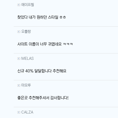
에이프릴님의 댓글
에이프릴
찾았다 내가 원하던 스타일 ㅎㅎ
오를랑님의 댓글
오를랑
사이트 이름이 너무 귀엽네요 ㅋㅋㅋ
MELAS님의 댓글
MELAS
신규 40% 달달합니다 추천해요
마모루님의 댓글
마모루
좋은곳 추천해주셔서 감사합니다!
CALZA님의 댓글
CALZA