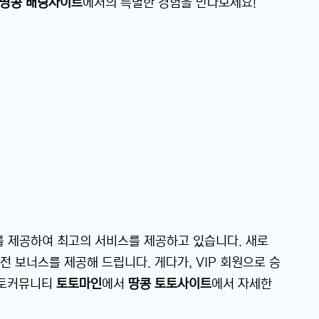
땅콩 배팅사이트
에서의 특별한 경험을 만나보세요!
 제공하여 최고의 서비스를 제공하고 있습니다. 새로
 보너스를 제공해 드립니다. 게다가, VIP 회원으로 승
토토커뮤니티
토토마인
에서
땅콩 토토사이트
에서 자세한