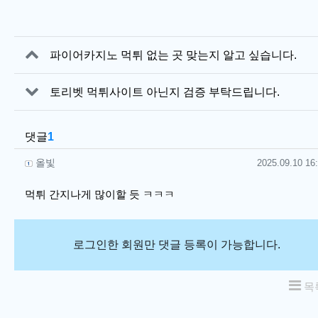
관련자료
파이어카지노 먹튀 없는 곳 맞는지 알고 싶습니다.
토리벳 먹튀사이트 아닌지 검증 부탁드립니다.
댓글
1
올빛님의 댓글
작성일
올빛
2025.09.10 16
먹튀 간지나게 많이할 듯 ㅋㅋㅋ
로그인한 회원만 댓글 등록이 가능합니다.
목