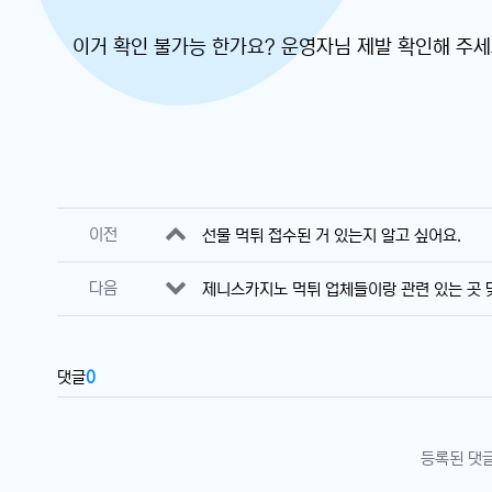
이거 확인 불가능 한가요? 운영자님 제발 확인해 주세
관련자료
이전
선물 먹튀 접수된 거 있는지 알고 싶어요.
다음
제니스카지노 먹튀 업체들이랑 관련 있는 곳 
댓글
0
등록된 댓