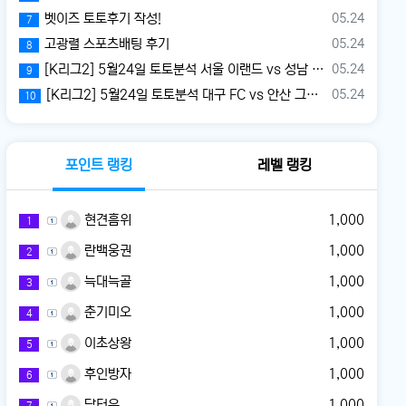
등록일
벳이즈 토토후기 작성!
05.24
7
등록일
고광렬 스포츠배팅 후기
05.24
8
등록일
[K리그2] 5월24일 토토분석 서울 이랜드 vs 성남 FC 스포츠분석
05.24
9
등록일
[K리그2] 5월24일 토토분석 대구 FC vs 안산 그리너스 스포츠분석
05.24
10
포인트 랭킹
레벨 랭킹
현견흠위
1,000
1
란백웅권
1,000
2
늑대늑골
1,000
3
춘기미오
1,000
4
이초상왕
1,000
5
후인방자
1,000
6
닥터유
1,000
7